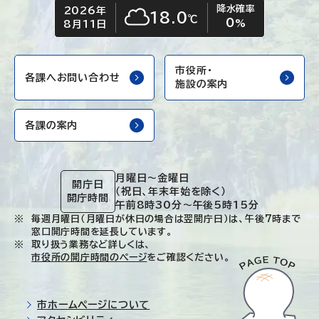
降水確率
2026年
今日の日付
今日の天気
18.0
℃
0
くもり
%
8月11日
市役所・
各課へお問い合わせ
施設の案内
各課の案内
月曜日～金曜日
開庁日
（祝日、年末年始を除く）
開庁時間
午前8時30分～午後5時15分
毎週月曜日（月曜日が休日の場合は翌開庁日）は、午後7時まで
窓口開庁時間を延長しています。
取り扱う業務など詳しくは、
市役所の開庁時間のページ
をご確認ください。
市ホームページについて