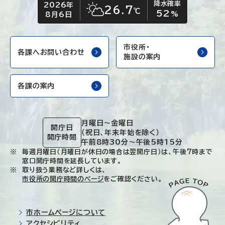
降水確率
2026年
今日の日付
今日の天気
26.7
℃
52
晴れ時々くもり
%
8月6日
市役所・
各課へお問い合わせ
施設の案内
各課の案内
月曜日～金曜日
開庁日
（祝日、年末年始を除く）
開庁時間
午前8時30分～午後5時15分
毎週月曜日（月曜日が休日の場合は翌開庁日）は、午後7時まで
窓口開庁時間を延長しています。
取り扱う業務など詳しくは、
市役所の開庁時間のページ
をご確認ください。
市ホームページについて
アクセシビリティ