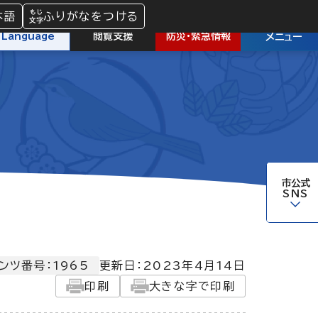
本語
ふりがなをつける
防災
・
緊急情報
Language
閲覧支援
メニュー
市公式
SNS
ンツ番号：1965
更新日：
2023年4月14日
印刷
大きな字で印刷