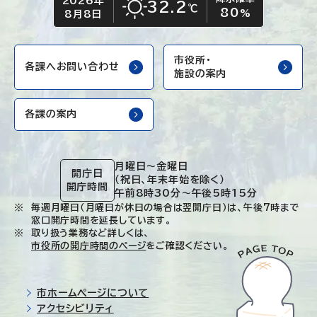
2026年
今日の日付
今日の天気
32.2
℃
80
晴れ
%
8月8日
市役所・
各課へお問い合わせ
施設の案内
各課の案内
月曜日～金曜日
開庁日
（祝日、年末年始を除く）
開庁時間
午前8時30分～午後5時15分
毎週月曜日（月曜日が休日の場合は翌開庁日）は、午後7時まで
窓口開庁時間を延長しています。
取り扱う業務など詳しくは、
市役所の開庁時間のページ
をご確認ください。
市ホームページについて
アクセシビリティ