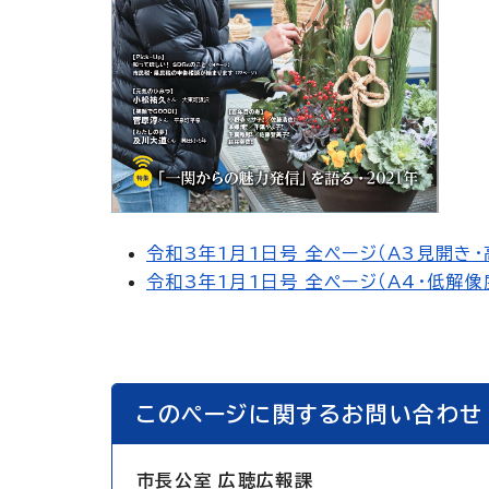
令和3年1月1日号 全ページ（A3見開き・
令和3年1月1日号 全ページ（A4・低解像度
このページに関するお問い合わせ
市長公室 広聴広報課