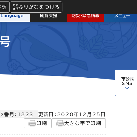
本語
ふりがなをつける
防災
・
緊急情報
Language
閲覧支援
メニュー
日号
市公式
SNS
ツ番号：1223
更新日：
2020年12月25日
印刷
大きな字で印刷