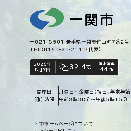
〒021-8501 岩手県一関市竹山町7番2号
TEL：0191-21-2111（代表）
降水確率
2026年
今日の日付
今日の天気
32.4
℃
44
%
8月7日
晴れ時々くもり
開庁日
月曜日～金曜日
（祝日、年末年始
開庁時間
午前8時30分～午後5時15分
市ホームページについて