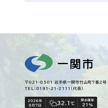
〒021-8501 岩手県一関市竹山町7番2号
TEL：0191-21-2111（代表）
降水確率
2026年
今日の日付
今日の天気
32.1
℃
21
%
8月7日
晴れ時々くもり