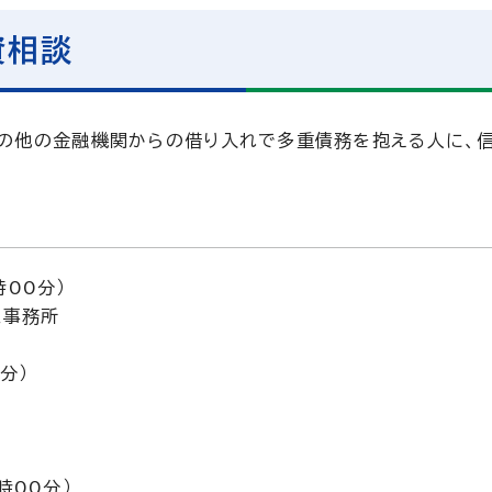
資相談
その他の金融機関からの借り入れで多重債務を抱える人に、
00分）
上事務所
分）
時00分）