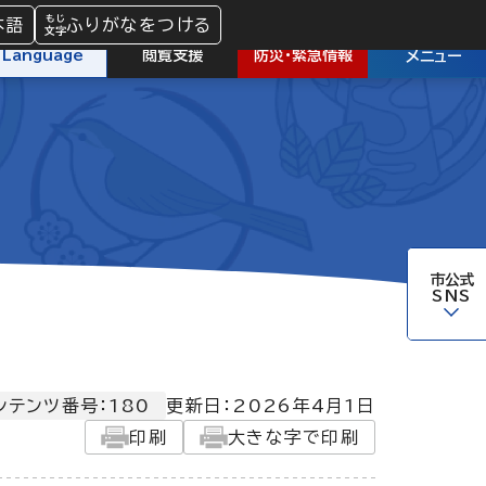
本語
ふりがなをつける
防災
・
緊急情報
Language
閲覧支援
メニュー
市公式
SNS
ンテンツ番号：180
更新日：
2026年4月1日
印刷
大きな字で印刷