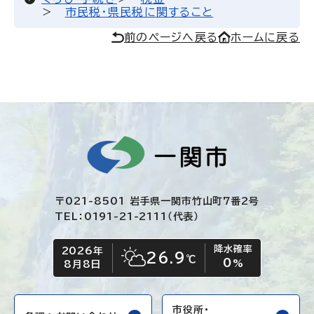
市民税・県民税に関すること
前のページへ戻る
ホームに戻る
〒021-8501 岩手県一関市竹山町7番2号
TEL：0191-21-2111（代表）
降水確率
2026年
今日の日付
今日の天気
26.9
℃
0
晴れ時々くもり
%
8月8日
市役所・