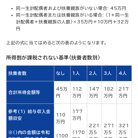
同一生計配偶者および扶養親族がいない場合: 45万円
同一生計配偶者または扶養親族がいる場合: （1+同一生
計配偶者+扶養親族の人数）×35万円+10万円+32万
円
上記の式に当てはめると次の表のようになります。
所得割が課税されない基準（扶養者数別）
扶養者数
なし
1人
2人
3人
4人
45万
112
147
182
217
合計所得金額等
円
万円
万円
万円
万円
参考(1) 給与収入金
177
110
額目安
万円
万円
221
271
321
※（）内の金額は令和
（170
万5
万5
万5
（100