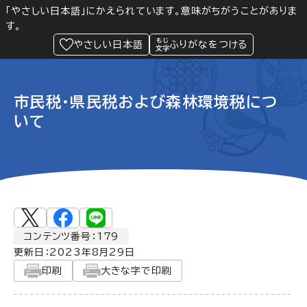
「やさしい日本語」にかえられています。意味がちがうことがありま
す。
防災
Language
閲覧支援
メニュー
緊急情報
やさしい日本語
ふりがなをつける
市民税・県民税および森林環境税につ
いて
コンテンツ番号：179
更新日：
2023年8月29日
印刷
大きな字で印刷