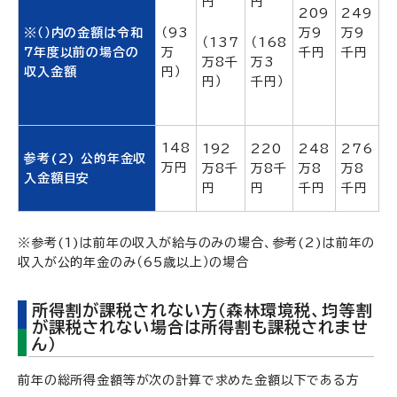
円
円
209
249
※（）内の金額は令和
（93
万9
万9
（137
（168
7年度以前の場合の
万
千円
千円
万8千
万3
収入金額
円）
円）
千円）
148
192
220
248
276
参考(2) 公的年金収
万円
万8千
万8千
万8
万8
入金額目安
円
円
千円
千円
※参考(1)は前年の収入が給与のみの場合、参考(2)は前年の
収入が公的年金のみ（65歳以上）の場合
所得割が課税されない方（森林環境税、均等割
が課税されない場合は所得割も課税されませ
ん）
前年の総所得金額等が次の計算で求めた金額以下である方