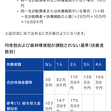
同一生計配偶者および扶養親族がいない場合: 38万
円
同一生計配偶者または扶養親族がいる場合: （1+同
一生計配偶者+扶養親族の人数）×28万円+10万円
+16万8千円
上記の式に当てはめると次の表のようになります。
均等割および森林環境税が課税されない基準（扶養者
数別）
扶養者数
なし
1人
2人
3人
4人
110
138
166
38
82万
合計所得金額等
万8千
万8
万8
万円
8千円
円
千円
千円
147
175
参考(1) 給与収入金
103
万8千
万8千
額目安
万円