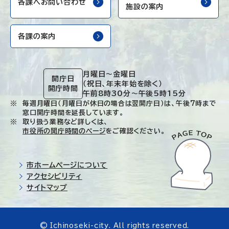
各課へお問い合わせ
施設の案内
各課の案内
月曜日～金曜日
開庁日
（祝日、年末年始を除く）
開庁時間
午前8時30分～午後5時15分
毎週月曜日（月曜日が休日の場合は翌開庁日）は、午後7時まで
窓口開庁時間を延長しています。
取り扱う業務など詳しくは、
市役所の開庁時間のページ
をご確認ください。
市ホームページについて
アクセシビリティ
サイトマップ
© Ichinoseki-city. All rights reserved.