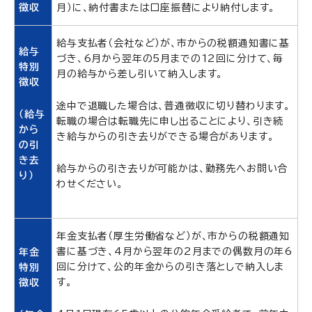
徴収
月）に、納付書または口座振替により納付します。
給与支払者（会社など）が、市からの税額通知書に基
給与
づき、6月から翌年の5月までの12回に分けて、毎
特別
月の給与から差し引いて納入します。
徴収
途中で退職した場合は、普通徴収に切り替わります。
（給与
転職の場合は転職先に申し出ることにより、引き続
から
き給与からの引き去りができる場合があります。
の引
き去
給与からの引き去りが可能かは、勤務先へお問い合
り）
わせください。
年金支払者（厚生労働省など）が、市からの税額通知
書に基づき、4月から翌年の2月までの偶数月の年6
年金
回に分けて、公的年金からの引き落としで納入しま
特別
す。
徴収