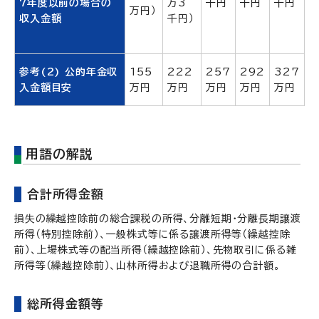
7年度以前の場合の
万3
千円
千円
千円
万円）
収入金額
千円）
参考(2) 公的年金収
155
222
257
292
327
入金額目安
万円
万円
万円
万円
万円
用語の解説
合計所得金額
損失の繰越控除前の総合課税の所得、分離短期・分離長期譲渡
所得（特別控除前）、一般株式等に係る譲渡所得等（繰越控除
前）、上場株式等の配当所得（繰越控除前）、先物取引に係る雑
所得等（繰越控除前）、山林所得および退職所得の合計額。
総所得金額等