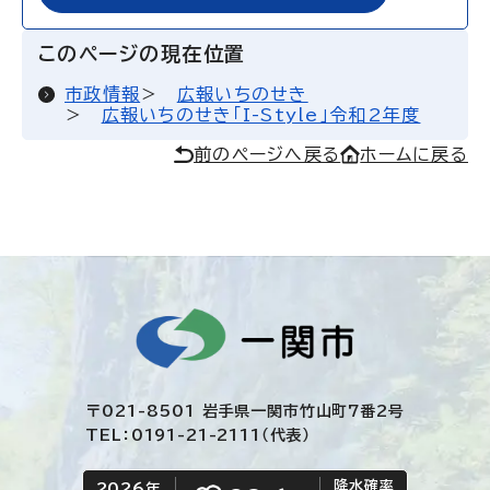
このページの現在位置
市政情報
広報いちのせき
広報いちのせき「I-Style」令和2年度
前のページへ戻る
ホームに戻る
〒021-8501 岩手県一関市竹山町7番2号
TEL：0191-21-2111（代表）
降水確率
2026年
今日の日付
今日の天気