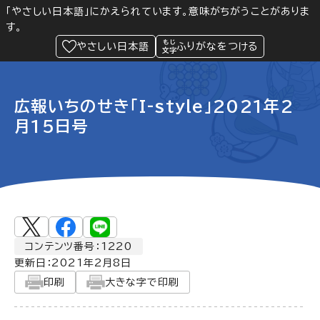
「やさしい日本語」にかえられています。意味がちがうことがありま
す。
防災
Language
閲覧支援
メニュー
緊急情報
やさしい日本語
ふりがなをつける
広報いちのせき「I-style」2021年2
月15日号
コンテンツ番号：1220
更新日：
2021年2月8日
印刷
大きな字で印刷