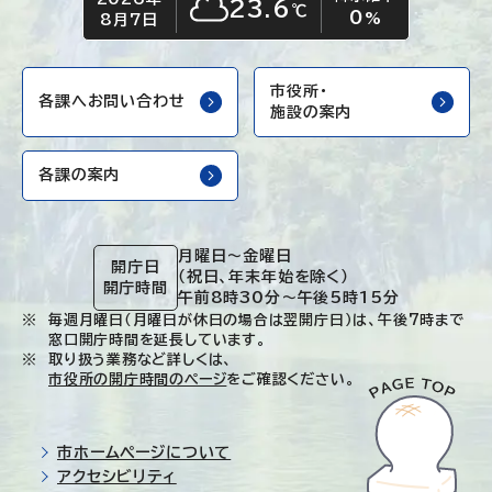
23.6
℃
0
くもり
%
8月7日
市役所・
各課へお問い合わせ
施設の案内
各課の案内
月曜日～金曜日
開庁日
（祝日、年末年始を除く）
開庁時間
午前8時30分～午後5時15分
毎週月曜日（月曜日が休日の場合は翌開庁日）は、午後7時まで
窓口開庁時間を延長しています。
取り扱う業務など詳しくは、
市役所の開庁時間のページ
をご確認ください。
市ホームページについて
アクセシビリティ