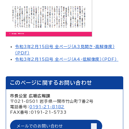
令和3年2月15日号 全ページ（A3見開き・高解像度）
（PDF）
令和3年2月15日号 全ページ（A4・低解像度）（PDF）
このページに関するお問い合わせ
市長公室 広聴広報課
〒021-8501 岩手県一関市竹山町7番2号
電話番号：
0191-21-8182
FAX番号：0191-21-5733
メールでのお問い合わせ