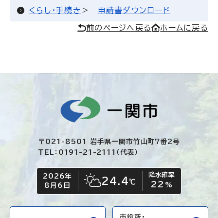
くらし・手続き
申請書ダウンロード
前のページへ戻る
ホームに戻る
〒021-8501 岩手県一関市竹山町7番2号
TEL：0191-21-2111（代表）
降水確率
2026年
今日の日付
今日の天気
24.4
℃
22
晴れ時々くもり
%
8月6日
市役所・