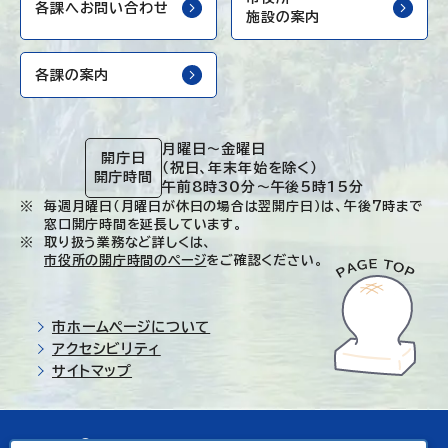
各課へお問い合わせ
施設の案内
各課の案内
月曜日～金曜日
開庁日
（祝日、年末年始を除く）
開庁時間
午前8時30分～午後5時15分
毎週月曜日（月曜日が休日の場合は翌開庁日）は、午後7時まで
窓口開庁時間を延長しています。
取り扱う業務など詳しくは、
市役所の開庁時間のページ
をご確認ください。
市ホームページについて
アクセシビリティ
サイトマップ
© Ichinoseki-city. All rights reserved.