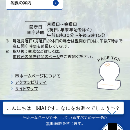
各課の案内
月曜日～金曜日
開庁日
（祝日、年末年始を除く）
開庁時間
午前8時30分～午後5時15分
毎週月曜日（月曜日が休日の場合は翌開庁日）は、午後7時まで
窓口開庁時間を延長しています。
取り扱う業務など詳しくは、
市役所の開庁時間のページ
をご確認ください。
市ホームページについて
アクセシビリティ
サイトマップ
© Ichinoseki-city. All rights reserved.
当ホームページで使用しているすべてのデータの
無断転載を禁じます。