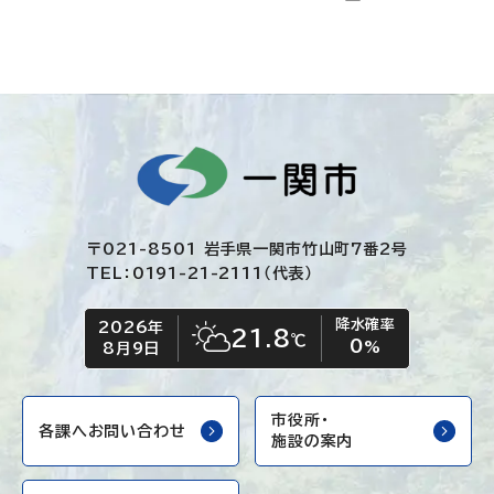
〒021-8501 岩手県一関市竹山町7番2号
TEL：0191-21-2111（代表）
降水確率
2026年
今日の日付
今日の天気
21.8
℃
0
晴れ時々くもり
%
8月9日
市役所・
各課へお問い合わせ
施設の案内