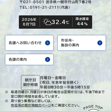
〒021-8501 岩手県一関市竹山町7番2号
TEL：0191-21-2111（代表）
降水確率
2026年
今日の日付
今日の天気
32.4
℃
44
晴れ時々くもり
%
8月7日
市役所・
各課へお問い合わせ
施設の案内
各課の案内
月曜日～金曜日
開庁日
（祝日、年末年始を除く）
開庁時間
午前8時30分～午後5時15分
毎週月曜日（月曜日が休日の場合は翌開庁日）は、午後7時まで
窓口開庁時間を延長しています。
取り扱う業務など詳しくは、
市役所の開庁時間のページ
をご確認ください。