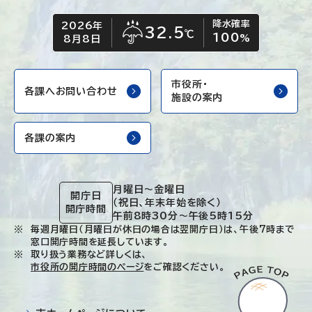
降水確率
2026年
今日の日付
今日の天気
32.5
℃
100
雨
%
8月8日
市役所・
各課へお問い合わせ
施設の案内
各課の案内
月曜日～金曜日
開庁日
（祝日、年末年始を除く）
開庁時間
午前8時30分～午後5時15分
毎週月曜日（月曜日が休日の場合は翌開庁日）は、午後7時まで
窓口開庁時間を延長しています。
取り扱う業務など詳しくは、
市役所の開庁時間のページ
をご確認ください。