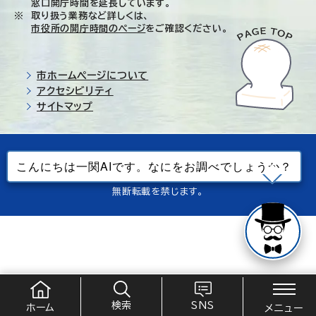
窓口開庁時間を延長しています。
取り扱う業務など詳しくは、
市役所の開庁時間のページ
をご確認ください。
市ホームページについて
アクセシビリティ
サイトマップ
© Ichinoseki-city. All rights reserved.
当ホームページで使用しているすべてのデータの
無断転載を禁じます。
検索
SNS
ホーム
メニュー