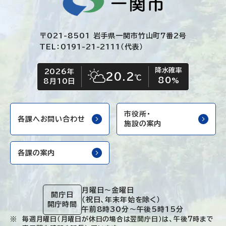
〒021-8501 岩手県一関市竹山町7番2号
TEL：0191-21-2111（代表）
降水確率
2026年
今日の日付
今日の天気
20.2
℃
80
晴れ時々くもり
%
8月10日
市役所・
各課へお問い合わせ
施設の案内
各課の案内
月曜日～金曜日
開庁日
（祝日、年末年始を除く）
開庁時間
午前8時30分～午後5時15分
毎週月曜日（月曜日が休日の場合は翌開庁日）は、午後7時まで