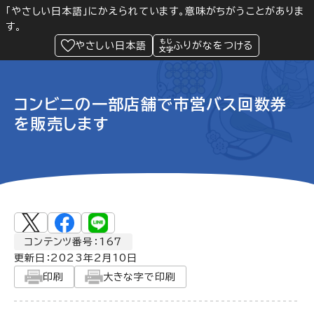
「やさしい日本語」にかえられています。意味がちがうことがありま
す。
防災
Language
閲覧支援
メニュー
緊急情報
やさしい日本語
ふりがなをつける
コンビニの一部店舗で市営バス回数券
を販売します
コンテンツ番号：167
更新日：
2023年2月10日
印刷
大きな字で印刷