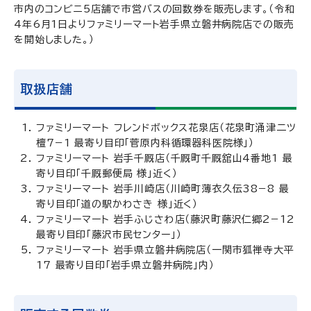
市内のコンビニ5店舗で市営バスの回数券を販売します。（令和
4年6月1日よりファミリーマート岩手県立磐井病院店での販売
を開始しました。）
取扱店舗
ファミリーマート フレンドボックス花泉店（花泉町涌津二ツ
檀7−1 最寄り目印「菅原内科循環器科医院様」）
ファミリーマート 岩手千厩店（千厩町千厩舘山4番地1 最
寄り目印「千厩郵便局 様」近く）
ファミリーマート 岩手川崎店（川崎町薄衣久伝38−8 最
寄り目印「道の駅かわさき 様」近く）
ファミリーマート 岩手ふじさわ店（藤沢町藤沢仁郷2−12
最寄り目印「藤沢市民センター」）
ファミリーマート 岩手県立磐井病院店（一関市狐禅寺大平
17 最寄り目印「岩手県立磐井病院」内）