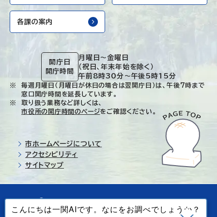
各課の案内
月曜日～金曜日
開庁日
（祝日、年末年始を除く）
開庁時間
午前8時30分～午後5時15分
毎週月曜日（月曜日が休日の場合は翌開庁日）は、午後7時まで
窓口開庁時間を延長しています。
取り扱う業務など詳しくは、
市役所の開庁時間のページ
をご確認ください。
市ホームページについて
アクセシビリティ
サイトマップ
© Ichinoseki-city. All rights reserved.
当ホームページで使用しているすべてのデータの