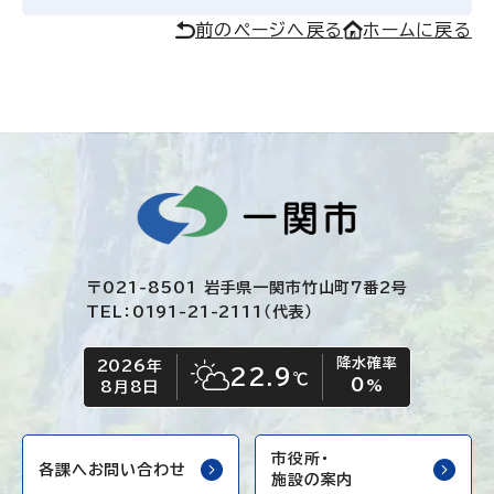
前のページへ戻る
ホームに戻る
〒021-8501 岩手県一関市竹山町7番2号
TEL：0191-21-2111（代表）
降水確率
2026年
今日の日付
今日の天気
22.9
℃
0
晴れ時々くもり
%
8月8日
市役所・
各課へお問い合わせ
施設の案内