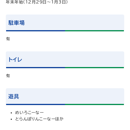
年末年始（12月29日～1月3日）
駐車場
有
トイレ
有
遊具
めいろこーなー
とらんぽりんこーなーほか