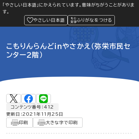
「やさしい日本語」にかえられています。意味がちがうことがありま
す。
防災
Language
閲覧支援
メニュー
緊急情報
やさしい日本語
ふりがなをつける
こもりんらんどinやさかえ（弥栄市民セ
ンター2階）
コンテンツ番号：412
更新日：
2021年11月25日
印刷
大きな字で印刷