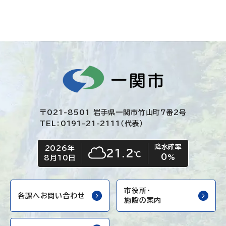
〒021-8501 岩手県一関市竹山町7番2号
TEL：0191-21-2111（代表）
降水確率
2026年
今日の日付
今日の天気
21.2
℃
0
くもり
%
8月10日
市役所・
各課へお問い合わせ
施設の案内