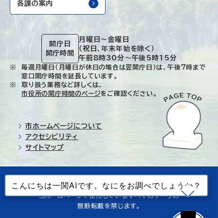
各課の案内
月曜日～金曜日
開庁日
（祝日、年末年始を除く）
開庁時間
午前8時30分～午後5時15分
毎週月曜日（月曜日が休日の場合は翌開庁日）は、午後7時まで
窓口開庁時間を延長しています。
取り扱う業務など詳しくは、
市役所の開庁時間のページ
をご確認ください。
市ホームページについて
アクセシビリティ
サイトマップ
© Ichinoseki-city. All rights reserved.
当ホームページで使用しているすべてのデータの
無断転載を禁じます。