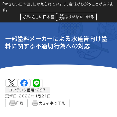
「やさしい日本語」にかえられています。意味がちがうことがありま
す。
防災
Language
閲覧支援
メニュー
緊急情報
やさしい日本語
ふりがなをつける
一部塗料メーカーによる水道管向け塗
料に関する不適切行為への対応
コンテンツ番号：297
更新日：
2022年1月21日
印刷
大きな字で印刷