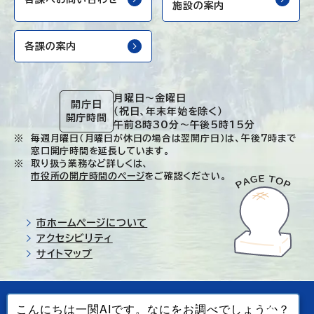
施設の案内
各課の案内
月曜日～金曜日
開庁日
（祝日、年末年始を除く）
開庁時間
午前8時30分～午後5時15分
毎週月曜日（月曜日が休日の場合は翌開庁日）は、午後7時まで
窓口開庁時間を延長しています。
取り扱う業務など詳しくは、
市役所の開庁時間のページ
をご確認ください。
市ホームページについて
アクセシビリティ
サイトマップ
© Ichinoseki-city. All rights reserved.