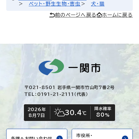
ペット・野生生物・害虫
犬・猫
前のページへ戻る
ホームに戻る
〒021-8501 岩手県一関市竹山町7番2号
TEL：0191-21-2111（代表）
降水確率
2026年
今日の日付
今日の天気
30.4
℃
80
晴れ時々くもり
%
8月7日
市役所・
各課へお問い合わせ