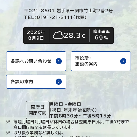
〒021-8501 岩手県一関市竹山町7番2号
TEL：0191-21-2111（代表）
降水確率
2026年
今日の日付
今日の天気
28.3
℃
69
くもり
%
8月9日
市役所・
各課へお問い合わせ
施設の案内
各課の案内
月曜日～金曜日
開庁日
（祝日、年末年始を除く）
開庁時間
午前8時30分～午後5時15分
毎週月曜日（月曜日が休日の場合は翌開庁日）は、午後7時まで
窓口開庁時間を延長しています。
取り扱う業務など詳しくは、