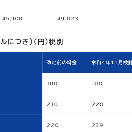
45,100
49,023
ルにつき）（円）税別
改定前の料金
令和4年11月検
100
108
で
210
228
で
220
239