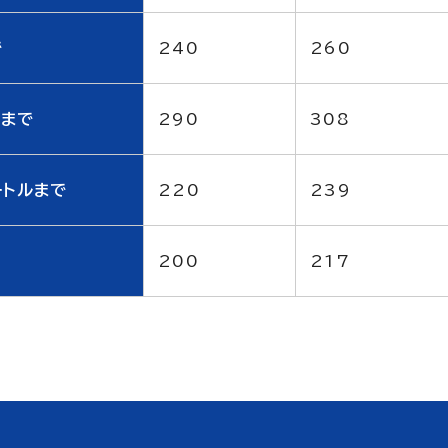
で
240
260
ルまで
290
308
ートルまで
220
239
200
217