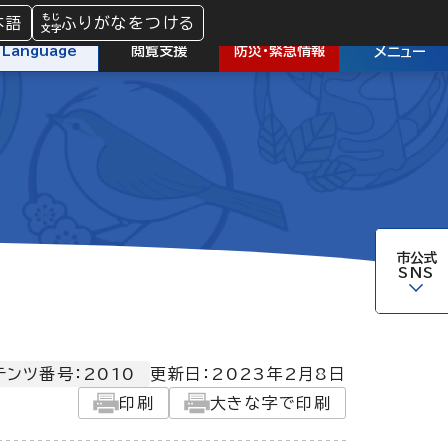
本語
ふりがなをつける
防災
・
緊急情報
Language
閲覧支援
メニュー
市公式
SNS
テンツ番号：2010
更新日：
2023年2月8日
印刷
大きな字で印刷