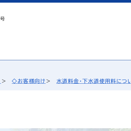
2号
と
◇お客様向け
水道料金・下水道使用料につ