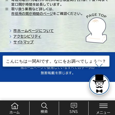
窓口開庁時間を延長しています。
取り扱う業務など詳しくは、
市役所の開庁時間のページ
をご確認ください。
市ホームページについて
アクセシビリティ
サイトマップ
© Ichinoseki-city. All rights reserved.
当ホームページで使用しているすべてのデータの
無断転載を禁じます。
検索
SNS
ホーム
メニュー