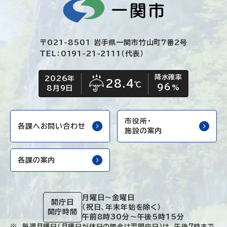
〒021-8501 岩手県一関市竹山町7番2号
TEL：0191-21-2111（代表）
降水確率
2026年
今日の日付
今日の天気
28.4
℃
96
雨
%
8月9日
市役所・
各課へお問い合わせ
施設の案内
各課の案内
月曜日～金曜日
開庁日
（祝日、年末年始を除く）
開庁時間
午前8時30分～午後5時15分
毎週月曜日（月曜日が休日の場合は翌開庁日）は、午後7時まで