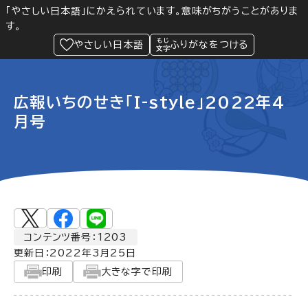
「やさしい日本語」にかえられています。意味がちがうことがありま
す。
防災
Language
閲覧支援
メニュー
緊急情報
やさしい日本語
ふりがなをつける
広報いちのせき「I-style」2022年4
月号
コンテンツ番号：1203
更新日：
2022年3月25日
印刷
大きな字で印刷