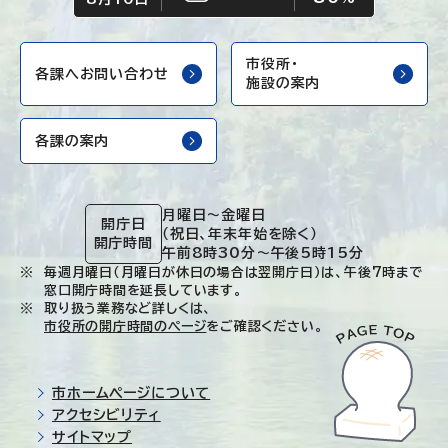
市役所・
各課へお問い合わせ
施設の案内
各課の案内
月曜日～金曜日
開庁日
（祝日、年末年始を除く）
開庁時間
午前8時30分～午後5時15分
毎週月曜日（月曜日が休日の場合は翌開庁日）は、午後7時まで
窓口開庁時間を延長しています。
取り扱う業務など詳しくは、
市役所の開庁時間のページ
をご確認ください。
市ホームページについて
アクセシビリティ
サイトマップ