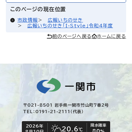
このページの現在位置
市政情報
広報いちのせき
広報いちのせき「I-Style」令和4年度
前のページへ戻る
ホームに戻る
〒021-8501 岩手県一関市竹山町7番2号
TEL：0191-21-2111（代表）
降水確率
2026年
今日の日付
今日の天気
20.6
℃
80
晴れ時々くもり
%
8月10日