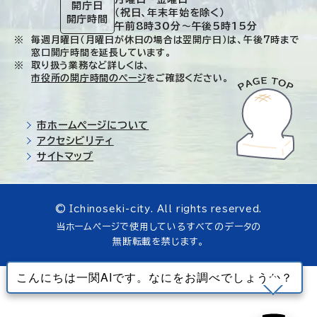
開庁日
（祝日、年末年始を除く）
開庁時間
午前8時30分～午後5時15分
毎週月曜日（月曜日が休日の場合は翌開庁日）は、午後7時まで
窓口開庁時間を延長しています。
取り扱う業務など詳しくは、
市役所の開庁時間のページ
をご確認ください。
市ホームページについて
アクセシビリティ
サイトマップ
© Ichinoseki-city. All rights reserved.
当ホームページで使用しているすべてのデータの
無断転載を禁じます。