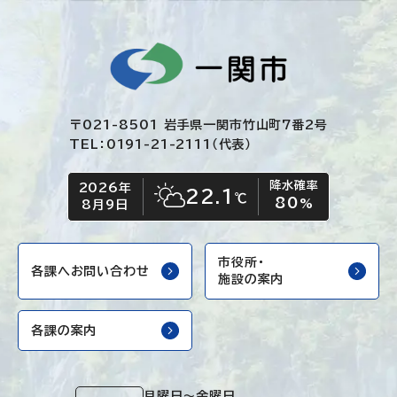
〒021-8501 岩手県一関市竹山町7番2号
TEL：0191-21-2111（代表）
降水確率
2026年
今日の日付
今日の天気
22.1
℃
80
晴れ時々くもり
%
8月9日
市役所・
各課へお問い合わせ
施設の案内
各課の案内
月曜日～金曜日