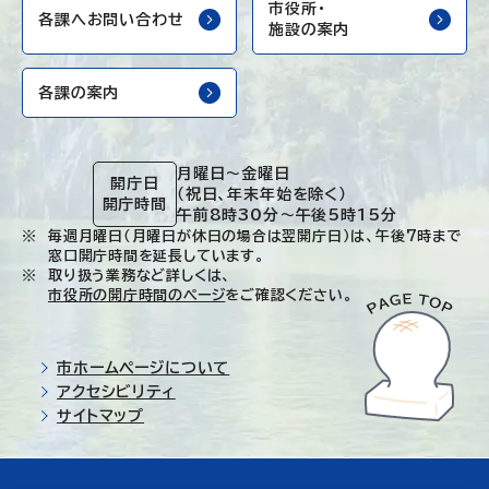
市役所・
各課へお問い合わせ
施設の案内
各課の案内
月曜日～金曜日
開庁日
（祝日、年末年始を除く）
開庁時間
午前8時30分～午後5時15分
毎週月曜日（月曜日が休日の場合は翌開庁日）は、午後7時まで
窓口開庁時間を延長しています。
取り扱う業務など詳しくは、
市役所の開庁時間のページ
をご確認ください。
市ホームページについて
アクセシビリティ
サイトマップ