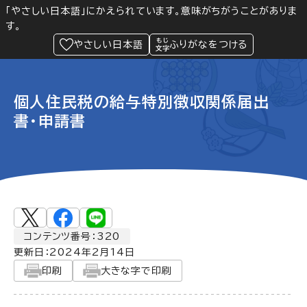
「やさしい日本語」にかえられています。意味がちがうことがありま
す。
防災
Language
閲覧支援
メニュー
緊急情報
やさしい日本語
ふりがなをつける
個人住民税の給与特別徴収関係届出
書・申請書
コンテンツ番号：320
更新日：
2024年2月14日
印刷
大きな字で印刷