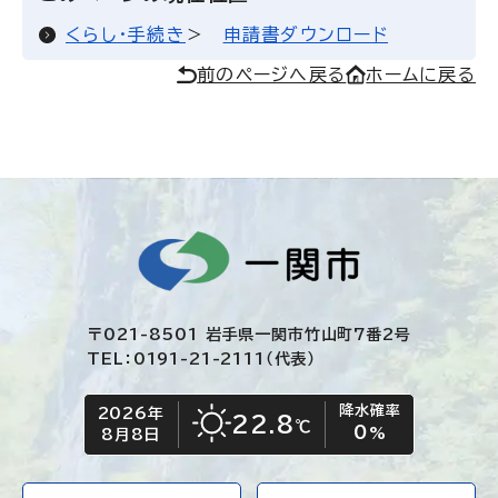
くらし・手続き
申請書ダウンロード
前のページへ戻る
ホームに戻る
〒021-8501 岩手県一関市竹山町7番2号
TEL：0191-21-2111（代表）
降水確率
2026年
今日の日付
今日の天気
22.8
℃
0
晴れ
%
8月8日