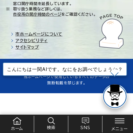
窓口開庁時間を延長しています。
取り扱う業務など詳しくは、
市役所の開庁時間のページ
をご確認ください。
市ホームページについて
アクセシビリティ
サイトマップ
© Ichinoseki-city. All rights reserved.
当ホームページで使用しているすべてのデータの
無断転載を禁じます。
検索
SNS
ホーム
メニュー