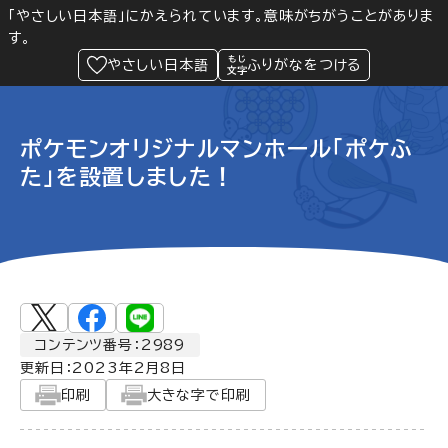
「やさしい日本語」にかえられています。意味がちがうことがありま
す。
防災
Language
閲覧支援
メニュー
緊急情報
やさしい日本語
ふりがなをつける
ポケモンオリジナルマンホール「ポケふ
た」を設置しました！
コンテンツ番号：2989
更新日：
2023年2月8日
印刷
大きな字で印刷