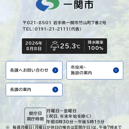
〒021-8501 岩手県一関市竹山町7番2号
TEL：0191-21-2111（代表）
降水確率
2026年
今日の日付
今日の天気
25.3
℃
100
雨
%
8月8日
市役所・
各課へお問い合わせ
施設の案内
各課の案内
月曜日～金曜日
開庁日
（祝日、年末年始を除く）
開庁時間
午前8時30分～午後5時15分
毎週月曜日（月曜日が休日の場合は翌開庁日）は、午後7時まで