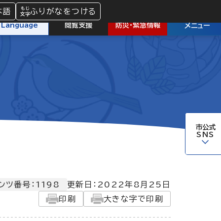
本語
ふりがなをつける
防災
・
緊急情報
Language
閲覧支援
メニュー
市公式
SNS
ンツ番号：1198
更新日：
2022年8月25日
印刷
大きな字で印刷