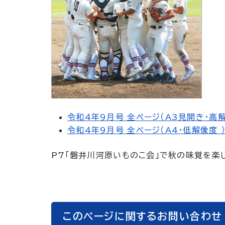
令和4年9月号 全ページ（A3見開き・高解
令和4年9月号 全ページ（A4・低解像度 ）
P7「磐井川河原いものこ会」で秋の味覚を楽
このページに関するお問い合わせ