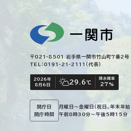
〒021-8501 岩手県一関市竹山町7番2号
TEL：0191-21-2111（代表）
降水確率
2026年
今日の日付
今日の天気
29.6
℃
27
%
8月6日
晴れ時々くもり
開庁日
月曜日～金曜日
（祝日、年末年始
開庁時間
午前8時30分～午後5時15分