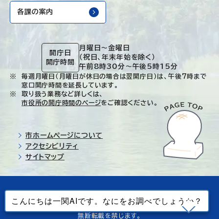
各課の案内
月曜日～金曜日
開庁日
（祝日、年末年始を除く）
開庁時間
午前8時30分～午後5時15分
毎週月曜日（月曜日が休日の場合は翌開庁日）は、午後7時まで
窓口開庁時間を延長しています。
取り扱う業務など詳しくは、
市役所の開庁時間のページ
をご確認ください。
市ホームページについて
アクセシビリティ
サイトマップ
© Ichinoseki-city. All rights reserved.
当ホームページで使用しているすべてのデータの
無断転載を禁じます。