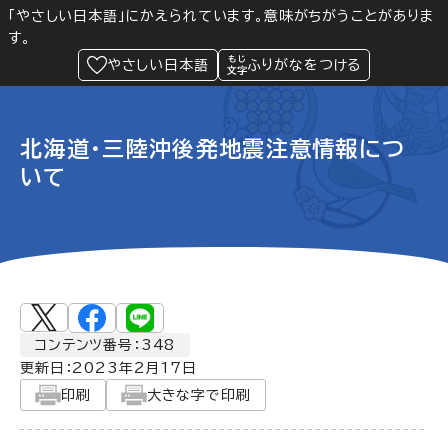
「やさしい日本語」にかえられています。意味がちがうことがありま
す。
防災
Language
閲覧支援
メニュー
緊急情報
やさしい日本語
ふりがなをつける
北海道・三陸沖後発地震注意情報につ
いて
コンテンツ番号：348
更新日：
2023年2月17日
印刷
大きな字で印刷