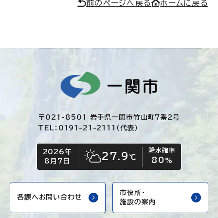
前のページへ戻る
ホームに戻る
〒021-8501 岩手県一関市竹山町7番2号
TEL：0191-21-2111（代表）
降水確率
2026年
今日の日付
今日の天気
27.9
℃
80
晴れ時々くもり
%
8月7日
市役所・
各課へお問い合わせ
施設の案内