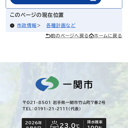
このページの現在位置
市政情報
各種計画など
前のページへ戻る
ホームに戻る
〒021-8501 岩手県一関市竹山町7番2号
TEL：0191-21-2111（代表）
降水確率
2026年
今日の日付
今日の天気
23.0
℃
100