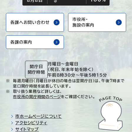
雨
%
8月8日
市役所・
各課へお問い合わせ
施設の案内
各課の案内
月曜日～金曜日
開庁日
（祝日、年末年始を除く）
開庁時間
午前8時30分～午後5時15分
毎週月曜日（月曜日が休日の場合は翌開庁日）は、午後7時まで
窓口開庁時間を延長しています。
取り扱う業務など詳しくは、
市役所の開庁時間のページ
をご確認ください。
市ホームページについて
アクセシビリティ
サイトマップ