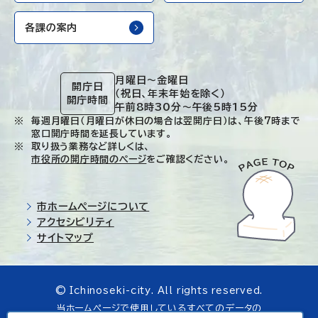
各課の案内
月曜日～金曜日
開庁日
（祝日、年末年始を除く）
開庁時間
午前8時30分～午後5時15分
毎週月曜日（月曜日が休日の場合は翌開庁日）は、午後7時まで
窓口開庁時間を延長しています。
取り扱う業務など詳しくは、
市役所の開庁時間のページ
をご確認ください。
市ホームページについて
アクセシビリティ
サイトマップ
© Ichinoseki-city. All rights reserved.
当ホームページで使用しているすべてのデータの