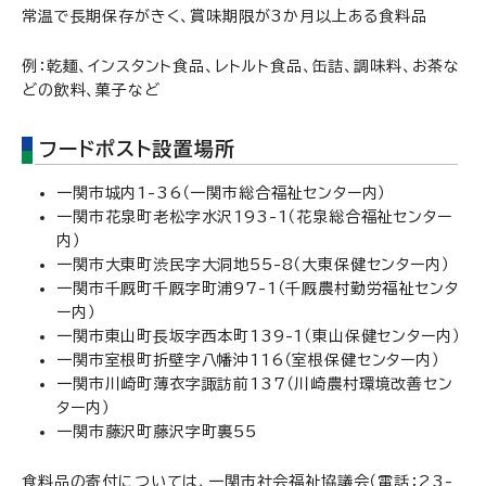
常温で長期保存がきく、賞味期限が3か月以上ある食料品
例：乾麺、インスタント食品、レトルト食品、缶詰、調味料、お茶な
どの飲料、菓子など
フードポスト設置場所
一関市城内1-36（一関市総合福祉センター内）
一関市花泉町老松字水沢193-1（花泉総合福祉センター
内）
一関市大東町渋民字大洞地55-8（大東保健センター内）
一関市千厩町千厩字町浦97-1（千厩農村勤労福祉センタ
ー内）
一関市東山町長坂字西本町139-1（東山保健センター内）
一関市室根町折壁字八幡沖116（室根保健センター内）
一関市川崎町薄衣字諏訪前137（川崎農村環境改善セン
ター内）
一関市藤沢町藤沢字町裏55
食料品の寄付については、一関市社会福祉協議会（電話：23-