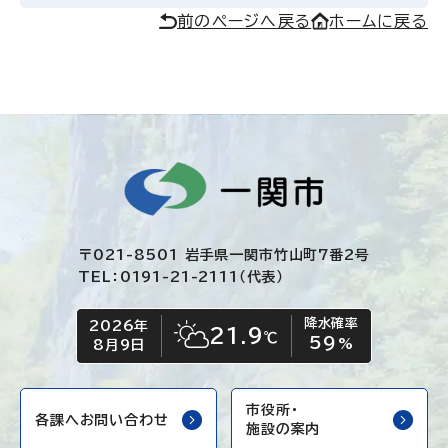
前のページへ戻る
ホームに戻る
〒021-8501 岩手県一関市竹山町7番2号
TEL：0191-21-2111（代表）
降水確率
2026年
今日の日付
今日の天気
21.9
℃
59
晴れ時々くもり
%
8月9日
市役所・
各課へお問い合わせ
施設の案内