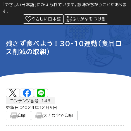
「やさしい日本語」にかえられています。意味がちがうことがありま
す。
防災
Language
閲覧支援
メニュー
緊急情報
やさしい日本語
ふりがなをつける
残さず食べよう！30・10運動（食品ロ
ス削減の取組）
コンテンツ番号：143
更新日：
2024年12月9日
印刷
大きな字で印刷