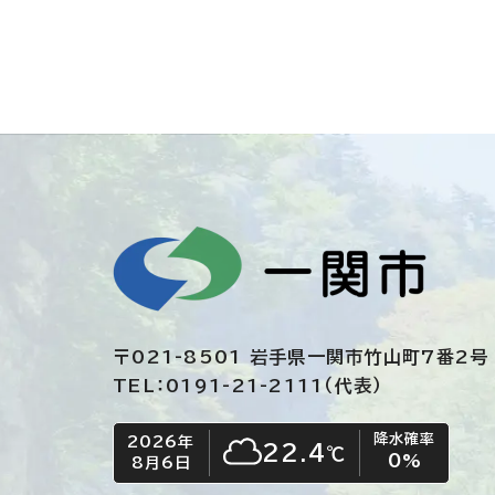
〒021-8501 岩手県一関市竹山町7番2号
TEL：0191-21-2111（代表）
降水確率
2026年
今日の日付
今日の天気
22.4
℃
0
%
8月6日
くもり