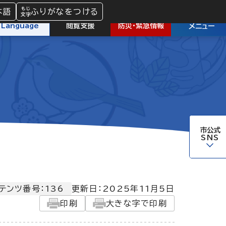
本語
ふりがなをつける
防災
・
緊急情報
Language
閲覧支援
メニュー
市公式
SNS
テンツ番号：136
更新日：
2025年11月5日
印刷
大きな字で印刷