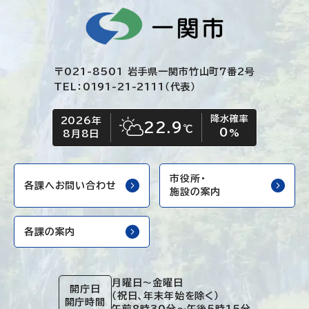
〒021-8501 岩手県一関市竹山町7番2号
TEL：0191-21-2111（代表）
降水確率
2026年
今日の日付
今日の天気
22.9
℃
0
晴れ時々くもり
%
8月8日
市役所・
各課へお問い合わせ
施設の案内
各課の案内
月曜日～金曜日
開庁日
（祝日、年末年始を除く）
開庁時間
午前8時30分～午後5時15分