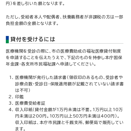
円）を差し引いた額となります。
ただし、受給者本人や配偶者、扶養義務者が非課税の方は一部
負担金額の全額となります。
貸付を受けるには
医療機関を受診の際に、市の医療費助成の福祉医療貸付制度
を申請することを伝えたうえで、下記のものを持参し本庁国保
年金課・各支所市民福祉課へ申請してください。
医療機関が発行した請求書（領収印のあるもの、受診者や
診療点数・受診日・保険適用額が記載されていない請求書
は不可）
印鑑
医療費受給者証
収入印紙（貸付金額が1万円未満は不要。1万円以上10万
円未満は200円。10万円以上50万円未満は400円）。
収入印紙は、本庁市民課と千厩支所、郵便局で販売してい
ます。