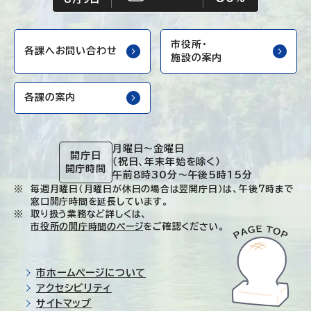
市役所・
各課へお問い合わせ
施設の案内
各課の案内
月曜日～金曜日
開庁日
（祝日、年末年始を除く）
開庁時間
午前8時30分～午後5時15分
毎週月曜日（月曜日が休日の場合は翌開庁日）は、午後7時まで
窓口開庁時間を延長しています。
取り扱う業務など詳しくは、
市役所の開庁時間のページ
をご確認ください。
市ホームページについて
アクセシビリティ
サイトマップ