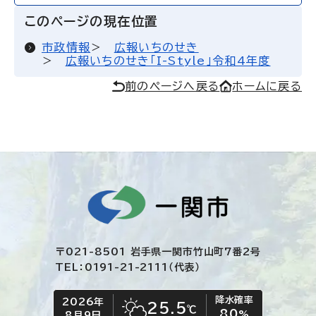
このページの現在位置
市政情報
広報いちのせき
広報いちのせき「I-Style」令和4年度
前のページへ戻る
ホームに戻る
〒021-8501 岩手県一関市竹山町7番2号
TEL：0191-21-2111（代表）
降水確率
2026年
今日の日付
今日の天気
25.5
℃
80
晴れ時々くもり
%
8月9日