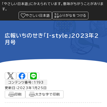
「やさしい日本語」にかえられています。意味がちがうことがありま
す。
防災
Language
閲覧支援
メニュー
緊急情報
やさしい日本語
ふりがなをつける
広報いちのせき「I-style」2023年2
月号
コンテンツ番号：1193
更新日：
2023年1月25日
印刷
大きな字で印刷