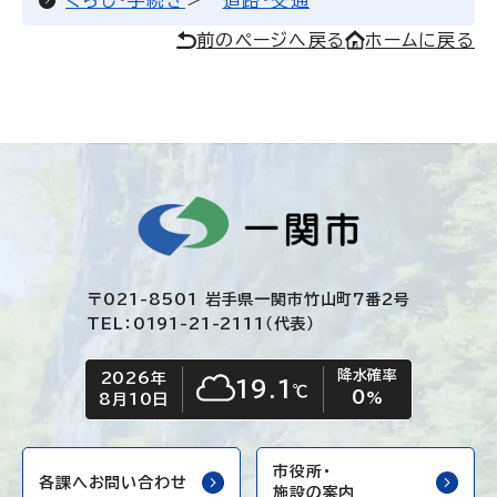
くらし・手続き
道路・交通
前のページへ戻る
ホームに戻る
〒021-8501 岩手県一関市竹山町7番2号
TEL：0191-21-2111（代表）
降水確率
2026年
今日の日付
今日の天気
19.1
℃
0
くもり
%
8月10日
市役所・
各課へお問い合わせ
施設の案内