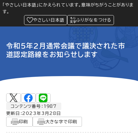
「やさしい日本語」にかえられています。意味がちがうことがありま
す。
防災
Language
閲覧支援
メニュー
緊急情報
やさしい日本語
ふりがなをつける
令和5年2月通常会議で議決された市
道認定路線をお知らせします
コンテンツ番号：1987
更新日：
2023年3月28日
印刷
大きな字で印刷