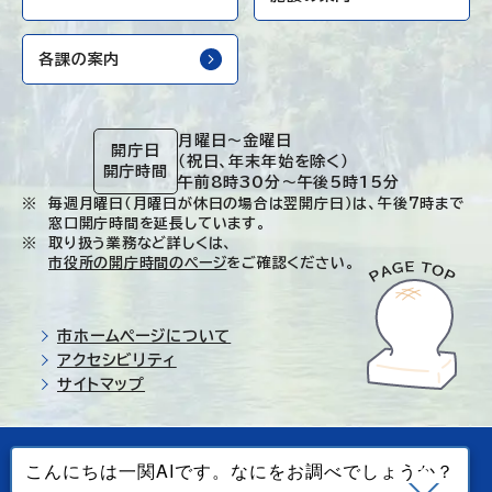
各課の案内
月曜日～金曜日
開庁日
（祝日、年末年始を除く）
開庁時間
午前8時30分～午後5時15分
毎週月曜日（月曜日が休日の場合は翌開庁日）は、午後7時まで
窓口開庁時間を延長しています。
取り扱う業務など詳しくは、
市役所の開庁時間のページ
をご確認ください。
市ホームページについて
アクセシビリティ
サイトマップ
© Ichinoseki-city. All rights reserved.