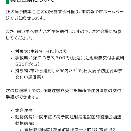
狂犬病予防集合注射の実施する日程は、市広報や市ホームペー
ジでお知らせします。
また、飼い主へ案内ハガキを送付しますので、注射会場に持参
してください。
対象犬：
生後91日以上の犬
手数料：
1頭につき3,300円（税込）（注射済票交付手数料
550円含む）
持ち物：
市から送付した案内ハガキ（狂犬病予防注射済票
交付申請個票）
次の接種場所では、
予防注射を受けた場所で注射済票の交付
手続ができます。
集合注射
動物病院（一関市狂犬病予防注射指定獣医師協議会加盟
動物病院）
菅原動物病院（花泉町涌津字一ノ町18 電話 82-