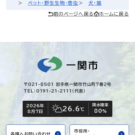
ペット・野生生物・害虫
犬・猫
前のページへ戻る
ホームに戻る
〒021-8501 岩手県一関市竹山町7番2号
TEL：0191-21-2111（代表）
降水確率
2026年
今日の日付
今日の天気
26.6
℃
80
晴れ時々くもり
%
8月7日
市役所・
各課へお問い合わせ