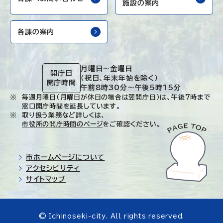
施設の案内
各課の案内
月曜日～金曜日
開庁日
（祝日、年末年始を除く）
開庁時間
午前8時30分～午後5時15分
毎週月曜日（月曜日が休日の場合は翌開庁日）は、午後7時まで
窓口開庁時間を延長しています。
取り扱う業務など詳しくは、
市役所の開庁時間のページ
をご確認ください。
市ホームページについて
アクセシビリティ
サイトマップ
© Ichinoseki-city. All rights reserved.