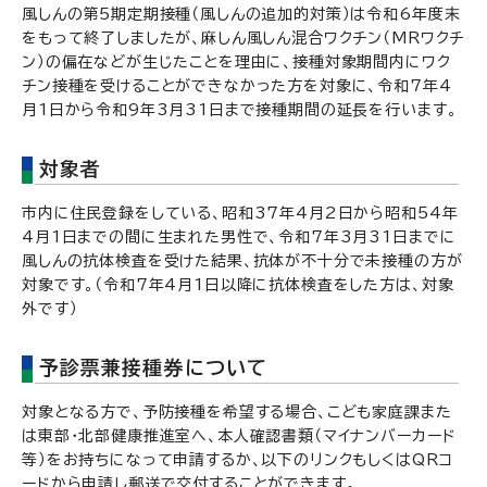
風しんの第5期定期接種（風しんの追加的対策）は令和6年度末
をもって終了しましたが、麻しん風しん混合ワクチン（MRワクチ
ン）の偏在などが生じたことを理由に、接種対象期間内にワク
チン接種を受けることができなかった方を対象に、令和7年4
月1日から令和9年3月31日まで接種期間の延長を行います。
対象者
市内に住民登録をしている、昭和37年4月2日から昭和54年
4月1日までの間に生まれた男性で、令和7年3月31日までに
風しんの抗体検査を受けた結果、抗体が不十分で未接種の方が
対象です。（令和7年4月1日以降に抗体検査をした方は、対象
外です）
予診票兼接種券について
対象となる方で、予防接種を希望する場合、こども家庭課また
は東部・北部健康推進室へ、本人確認書類（マイナンバーカード
等）をお持ちになって申請するか、以下のリンクもしくはQRコ
ードから申請し郵送で交付することができます。