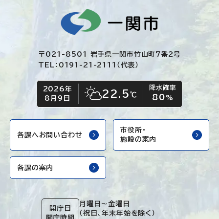
〒021-8501 岩手県一関市竹山町7番2号
TEL：0191-21-2111（代表）
降水確率
2026年
今日の日付
今日の天気
22.5
℃
80
晴れ時々くもり
%
8月9日
市役所・
各課へお問い合わせ
施設の案内
各課の案内
月曜日～金曜日
開庁日
（祝日、年末年始を除く）
開庁時間