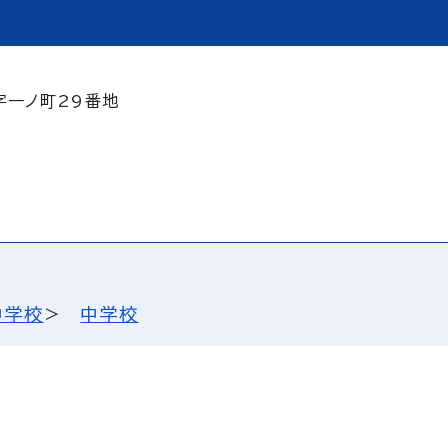
字一ノ町29番地
中学校
中学校