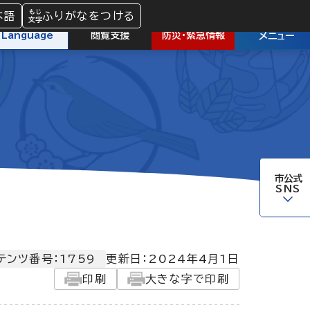
本語
ふりがなをつける
防災
・
緊急情報
Language
閲覧支援
メニュー
市公式
SNS
テンツ番号：1759
更新日：
2024年4月1日
印刷
大きな字で印刷