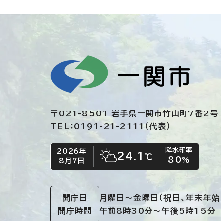
〒021-8501 岩手県一関市竹山町7番2号
TEL：0191-21-2111（代表）
降水確率
2026年
今日の日付
今日の天気
24.1
℃
80
%
8月7日
晴れ時々くもり
開庁日
月曜日～金曜日
（祝日、年末年始
開庁時間
午前8時30分～午後5時15分