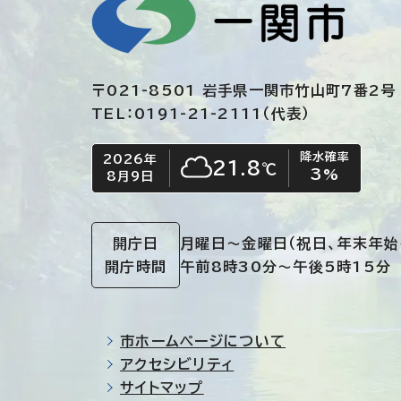
〒021-8501 岩手県一関市竹山町7番2号
TEL：0191-21-2111（代表）
降水確率
2026年
今日の日付
今日の天気
21.8
℃
3
%
8月9日
くもり
開庁日
月曜日～金曜日
（祝日、年末年始
開庁時間
午前8時30分～午後5時15分
市ホームページについて
アクセシビリティ
サイトマップ