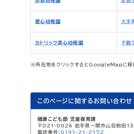
赤荻幼稚園
赤荻字
愛心幼稚園
大手町
カトリック清心幼稚園
千厩字
※所在地をクリックするとGoogleMapに
このページに関するお問い合わせ
健康こども部 児童保育課
〒021-0026 岩手県一関市山目前田1
電話番号：
0191-21-2172