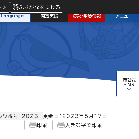
本語
ふりがなをつける
防災
・
緊急情報
Language
閲覧支援
メニュー
市公式
SNS
ンツ番号：2023
更新日：
2023年5月17日
印刷
大きな字で印刷