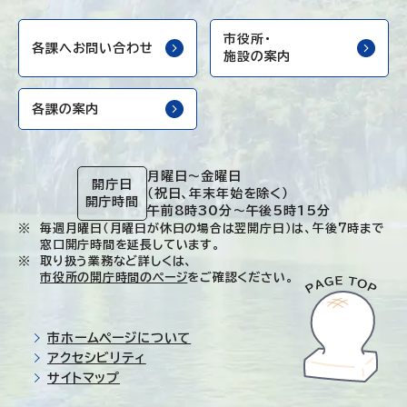
市役所・
各課へお問い合わせ
施設の案内
各課の案内
月曜日～金曜日
開庁日
（祝日、年末年始を除く）
開庁時間
午前8時30分～午後5時15分
毎週月曜日（月曜日が休日の場合は翌開庁日）は、午後7時まで
窓口開庁時間を延長しています。
取り扱う業務など詳しくは、
市役所の開庁時間のページ
をご確認ください。
市ホームページについて
アクセシビリティ
サイトマップ