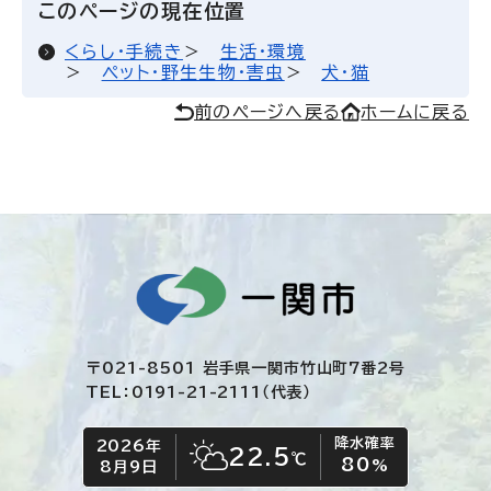
このページの現在位置
くらし・手続き
生活・環境
ペット・野生生物・害虫
犬・猫
前のページへ戻る
ホームに戻る
〒021-8501 岩手県一関市竹山町7番2号
TEL：0191-21-2111（代表）
降水確率
2026年
今日の日付
今日の天気
22.5
℃
80
晴れ時々くもり
%
8月9日