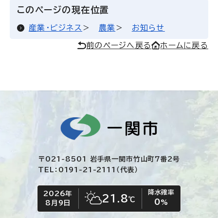
このページの現在位置
産業・ビジネス
農業
お知らせ
前のページへ戻る
ホームに戻る
〒021-8501 岩手県一関市竹山町7番2号
TEL：0191-21-2111（代表）
降水確率
2026年
今日の日付
今日の天気
21.8
℃
0
晴れ時々くもり
%
8月9日