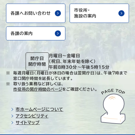
市役所・
各課へお問い合わせ
施設の案内
各課の案内
月曜日～金曜日
開庁日
（祝日、年末年始を除く）
開庁時間
午前8時30分～午後5時15分
毎週月曜日（月曜日が休日の場合は翌開庁日）は、午後7時まで
窓口開庁時間を延長しています。
取り扱う業務など詳しくは、
市役所の開庁時間のページ
をご確認ください。
市ホームページについて
アクセシビリティ
サイトマップ