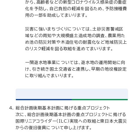
から、高齢者などの新型コロナウイルス感染症の重症
化を予防し、自己負担の軽減を図るため、予防接種費
用の一部を助成してまいります。
災害に強いまちづくりについては、土砂災害警戒区
域などの周知や大規模盛土造成地の調査、農業用た
め池の防災対策や木造住宅の耐震化など地域防災上
のリスク軽減を図る取組を進めてまいります。
一関遊水地事業については、遊水地の運用開始に向
け、引き続き国土交通省と連携し、早期の地役権設定
に取り組んでまいります。
総合計画後期基本計画に掲げる重点プロジェクト
次に、総合計画後期基本計画の重点プロジェクトに掲げる
国際リニアコライダー（ILC）実現への取組と東日本大震災
からの復旧復興について申し上げます。