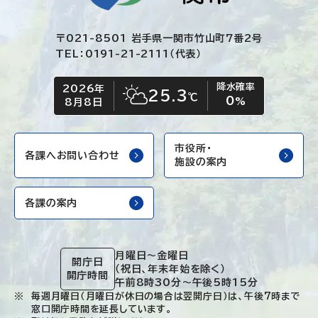
〒021-8501 岩手県一関市竹山町7番2号
TEL：0191-21-2111（代表）
降水確率
2026年
今日の日付
今日の天気
25.3
℃
0
晴れ時々くもり
%
8月8日
市役所・
各課へお問い合わせ
施設の案内
各課の案内
月曜日～金曜日
開庁日
（祝日、年末年始を除く）
開庁時間
午前8時30分～午後5時15分
毎週月曜日（月曜日が休日の場合は翌開庁日）は、午後7時まで
窓口開庁時間を延長しています。