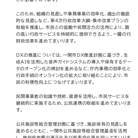
このため、組織の見直しや事務事業の効率化、歳出の徹底
的な見直しなど、第4次行政改革大綱・集中改革プランの
取組を推進し、市民との協働や民間活力の活用により、質
の高い行政サービスを持続的に提供できるよう、一層の行
財政改革を進めてまいります。
DXの推進については、一関市DX推進計画に基づき、生
成AIを活用した音声ガイドシステムの導入や保有するデー
タのオープン化の検討を進めるなど、庁内事務の効率化と
行政手続のオンライン化の拡大に取り組むことにより、市
民の利便性向上につなげてまいります。
民間事業者の知識や技術、資源を活用し、市民サービスを
継続的に実施するため、公民連携の取組を進めてまいりま
す。
公共施設等総合管理計画に基づき、施設保有の見直しを
進めるとともに、一関市公共施設等総合管理基金を活用
し、施設保有量の適正化及び長寿命化等を図ってまいりま