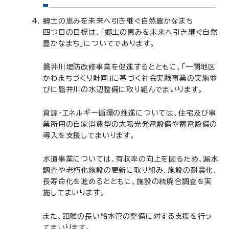
郷土の恵みを未来へ引き継ぐ自然豊かなまち
四つ目の目標は、「郷土の恵みを未来へ引き継ぐ自然
豊かなまち」についてであります。
磐井川堤防改修事業を促進するとともに、「一関地区
かわまちづくり計画」に基づく社会実験事業の実施並
びに磐井川の水辺整備に取り組んでまいります。
資源・エネルギー循環の推進については、住宅及び事
業所用の自家消費型の太陽光発電設備や蓄電設備の
導入を支援してまいります。
水道事業については、有収率の向上を図るため、漏水
調査や老朽化施設の更新に取り組み、施設の耐震化、
長寿命化を進めるとともに、施設の統廃合調査を実
施してまいります。
また、距離の長い給水管の整備に対する支援を行っ
てまいります。