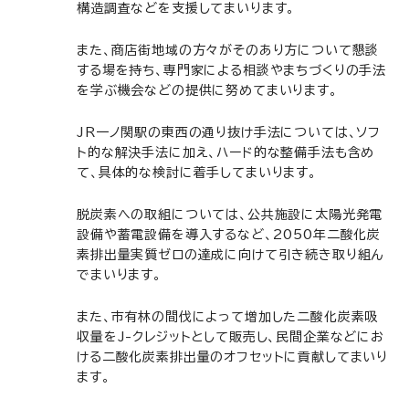
構造調査などを支援してまいります。
また、商店街地域の方々がそのあり方について懇談
する場を持ち、専門家による相談やまちづくりの手法
を学ぶ機会などの提供に努めてまいります。
JR一ノ関駅の東西の通り抜け手法については、ソフ
ト的な解決手法に加え、ハード的な整備手法も含め
て、具体的な検討に着手してまいります。
脱炭素への取組については、公共施設に太陽光発電
設備や蓄電設備を導入するなど、2050年二酸化炭
素排出量実質ゼロの達成に向けて引き続き取り組ん
でまいります。
また、市有林の間伐によって増加した二酸化炭素吸
収量をJ-クレジットとして販売し、民間企業などにお
ける二酸化炭素排出量のオフセットに貢献してまいり
ます。