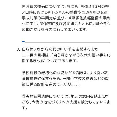
国県道の整備については、特にも、国道343号の笹
ノ田峠における新トンネルの整備や国道4号の交通
事故対策の早期完成並びに4車線化拡幅整備の事業
化に向け、関係市町及び各同盟会とともに、国や県へ
の働きかけを強力に行ってまいります。
自ら輝きながら次代の担い手を応援するまち
三つ目の目標は、「自ら輝きながら次代の担い手を応
援するまち」についてであります。
学校施設の老朽化の状況などを踏まえ、より良い教
育環境を確保するため、一関小学校の校舎などの改
築に係る設計を進めてまいります。
骨寺村荘園遺跡については、地元の意向を踏まえな
がら、今後の地域づくりへの支援を検討してまいりま
す。