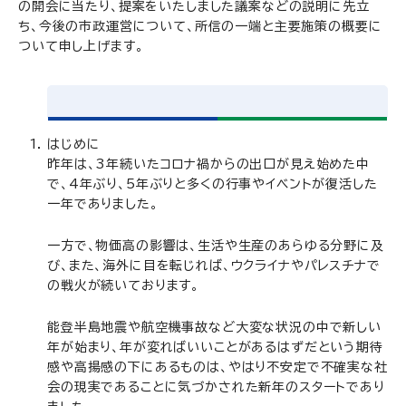
の開会に当たり、提案をいたしました議案などの説明に先立
ち、今後の市政運営について、所信の一端と主要施策の概要に
ついて申し上げます。
はじめに
昨年は、3年続いたコロナ禍からの出口が見え始めた中
で、4年ぶり、5年ぶりと多くの行事やイベントが復活した
一年でありました。
一方で、物価高の影響は、生活や生産のあらゆる分野に及
び、また、海外に目を転じれば、ウクライナやパレスチナで
の戦火が続いております。
能登半島地震や航空機事故など大変な状況の中で新しい
年が始まり、年が変ればいいことがあるはずだという期待
感や高揚感の下にあるものは、やはり不安定で不確実な社
会の現実であることに気づかされた新年のスタートであり