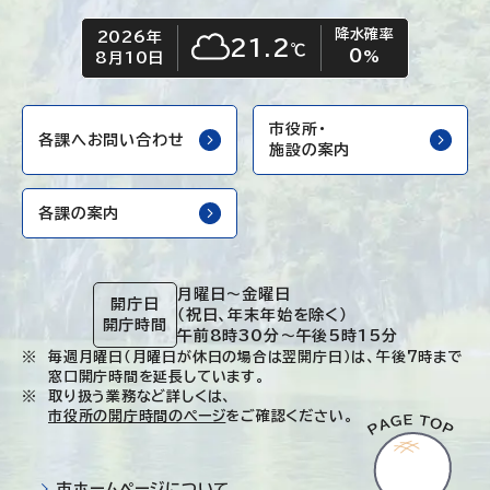
降水確率
2026年
今日の日付
今日の天気
21.2
℃
0
くもり
%
8月10日
市役所・
各課へお問い合わせ
施設の案内
各課の案内
月曜日～金曜日
開庁日
（祝日、年末年始を除く）
開庁時間
午前8時30分～午後5時15分
毎週月曜日（月曜日が休日の場合は翌開庁日）は、午後7時まで
窓口開庁時間を延長しています。
取り扱う業務など詳しくは、
市役所の開庁時間のページ
をご確認ください。
市ホームページについて