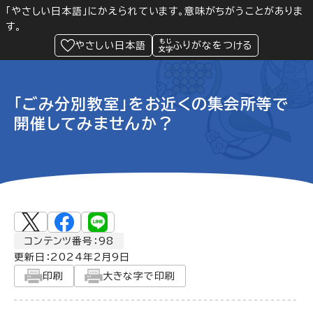
「やさしい日本語」にかえられています。意味がちがうことがありま
す。
防災
Language
閲覧支援
メニュー
緊急情報
やさしい日本語
ふりがなをつける
「ごみ分別教室」をお近くの集会所等で
開催してみませんか？
コンテンツ番号：98
更新日：
2024年2月9日
印刷
大きな字で印刷