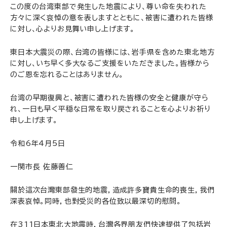
この度の台湾東部で発生した地震により、尊い命を失われた
方々に深く哀悼の意を表しますとともに、被害に遭われた皆様
に対し、心よりお見舞い申し上げます。
東日本大震災の際、台湾の皆様には、岩手県を含めた東北地方
に対し、いち早く多大なるご支援をいただきました。皆様から
のご恩を忘れることはありません。
台湾の早期復興と、被害に遭われた皆様の安全と健康が守ら
れ、一日も早く平穏な日常を取り戻されることを心よりお祈り
申し上げます。
令和6年4月5日
一関市長 佐藤善仁
關於這次台灣東部發生的地震，造成許多寶貴生命的喪生，我們
深表哀悼。同時，也對受災的各位致以最深切的慰問。
在311日本東北大地震時，台灣各界朋友們快速提供了包括岩