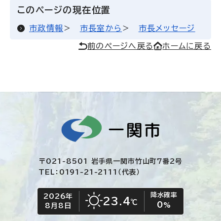
このページの現在位置
市政情報
市長室から
市長メッセージ
前のページへ戻る
ホームに戻る
〒021-8501 岩手県一関市竹山町7番2号
TEL：0191-21-2111（代表）
降水確率
2026年
今日の日付
今日の天気
23.4
℃
0
晴れ
%
8月8日