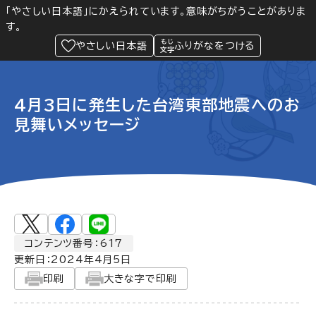
「やさしい日本語」にかえられています。意味がちがうことがありま
す。
防災
Language
閲覧支援
メニュー
緊急情報
やさしい日本語
ふりがなをつける
4月3日に発生した台湾東部地震へのお
見舞いメッセージ
コンテンツ番号：617
更新日：
2024年4月5日
印刷
大きな字で印刷