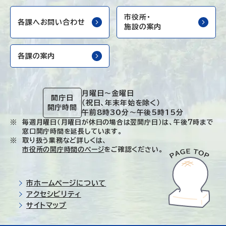
市役所・
各課へお問い合わせ
施設の案内
各課の案内
月曜日～金曜日
開庁日
（祝日、年末年始を除く）
開庁時間
午前8時30分～午後5時15分
毎週月曜日（月曜日が休日の場合は翌開庁日）は、午後7時まで
窓口開庁時間を延長しています。
取り扱う業務など詳しくは、
市役所の開庁時間のページ
をご確認ください。
市ホームページについて
アクセシビリティ
サイトマップ