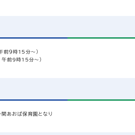
午前９時15分～）
 午前9時15分～）
）一関あおば保育園となり