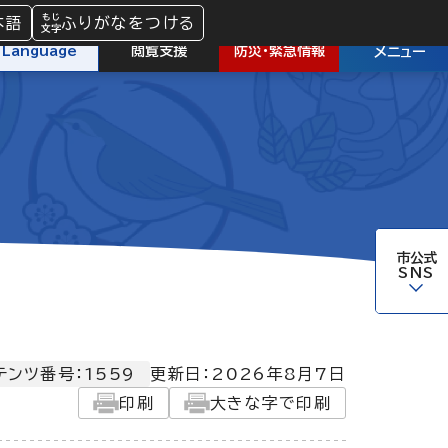
本語
ふりがなをつける
防災
・
緊急情報
Language
閲覧支援
メニュー
市公式
SNS
テンツ番号：1559
更新日：
2026年8月7日
印刷
大きな字で印刷