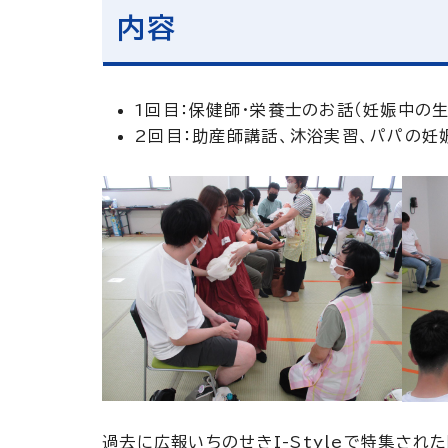
内容
1回目：保健師・栄養士のお話（妊娠中の
2回目：助産師講話、沐浴実習、パパの妊
過去に広報いちのせきI-Styleで特集さ