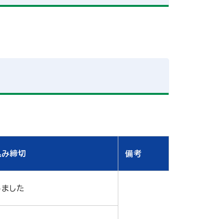
込み締切
備考
しました