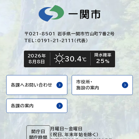
〒021-8501 岩手県一関市竹山町7番2号
TEL：0191-21-2111（代表）
降水確率
2026年
今日の日付
今日の天気
30.4
℃
25
晴れ
%
8月8日
市役所・
各課へお問い合わせ
施設の案内
各課の案内
月曜日～金曜日
開庁日
（祝日、年末年始を除く）
開庁時間