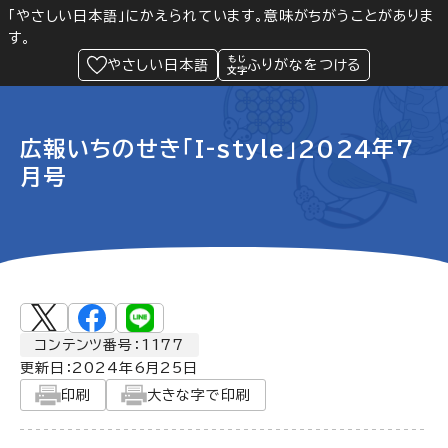
「やさしい日本語」にかえられています。意味がちがうことがありま
す。
防災
Language
閲覧支援
メニュー
緊急情報
やさしい日本語
ふりがなをつける
広報いちのせき「I-style」2024年7
月号
コンテンツ番号：1177
更新日：
2024年6月25日
印刷
大きな字で印刷