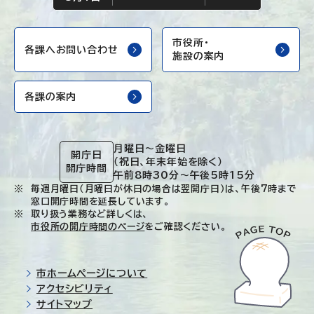
市役所・
各課へお問い合わせ
施設の案内
各課の案内
月曜日～金曜日
開庁日
（祝日、年末年始を除く）
開庁時間
午前8時30分～午後5時15分
毎週月曜日（月曜日が休日の場合は翌開庁日）は、午後7時まで
窓口開庁時間を延長しています。
取り扱う業務など詳しくは、
市役所の開庁時間のページ
をご確認ください。
市ホームページについて
アクセシビリティ
サイトマップ