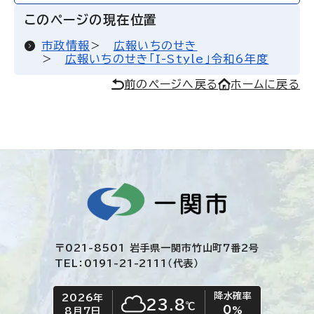
このページの現在位置
市政情報
広報いちのせき
広報いちのせき「I-Style」令和6年度
前のページへ戻る
ホームに戻る
〒021-8501 岩手県一関市竹山町7番2号
TEL：0191-21-2111（代表）
降水確率
2026年
今日の日付
今日の天気
23.8
℃
0
くもり
%
8月7日