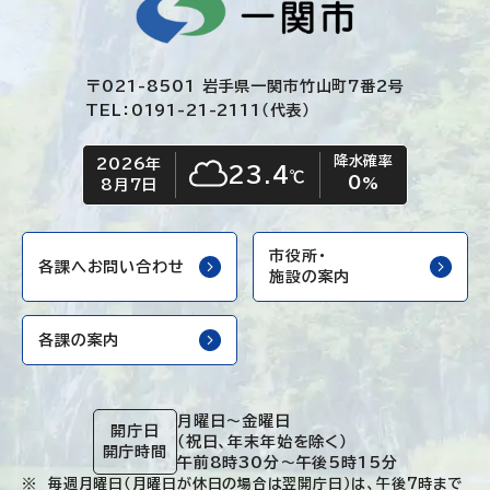
〒021-8501 岩手県一関市竹山町7番2号
TEL：0191-21-2111（代表）
降水確率
2026年
今日の日付
今日の天気
23.4
℃
0
くもり
%
8月7日
市役所・
各課へお問い合わせ
施設の案内
各課の案内
月曜日～金曜日
開庁日
（祝日、年末年始を除く）
開庁時間
午前8時30分～午後5時15分
毎週月曜日（月曜日が休日の場合は翌開庁日）は、午後7時まで