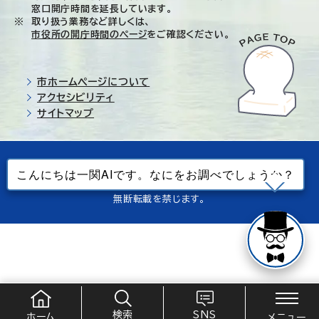
窓口開庁時間を延長しています。
取り扱う業務など詳しくは、
市役所の開庁時間のページ
をご確認ください。
市ホームページについて
アクセシビリティ
サイトマップ
© Ichinoseki-city. All rights reserved.
当ホームページで使用しているすべてのデータの
無断転載を禁じます。
検索
SNS
ホーム
メニュー