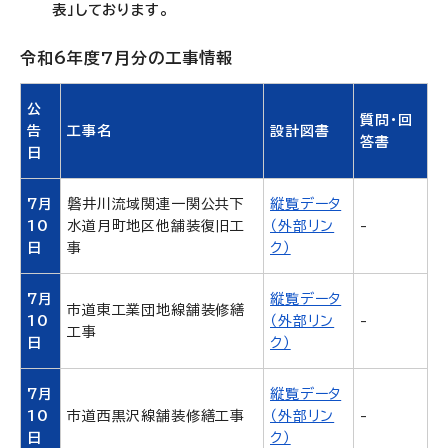
表」しております。
令和6年度7月分の工事情報
公
質問・回
告
工事名
設計図書
答書
日
7月
磐井川流域関連一関公共下
縦覧データ
10
水道月町地区他舗装復旧工
（外部リン
-
日
事
ク）
7月
縦覧データ
市道東工業団地線舗装修繕
10
（外部リン
-
工事
日
ク）
7月
縦覧データ
10
市道西黒沢線舗装修繕工事
（外部リン
-
日
ク）