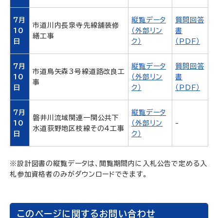
7月
縦覧データ
質問回答
市道川内長泉寺先線舗装修
10
（外部リン
書
繕工事
日
ク）
（PDF）
7月
縦覧データ
質問回答
市道鳥矢森3号線道路改良工
10
（外部リン
書
事
日
ク）
（PDF）
7月
縦覧データ
磐井川流域関連一関公共下
10
（外部リン
-
水道荻野地区枝線その4工事
日
ク）
※設計図書の縦覧データは、閲覧期間内に入札公告で定める入
札参加資格者のみがダウンロードできます。
このページに関するお問い合わせ