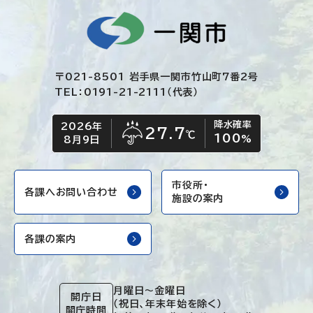
〒021-8501 岩手県一関市竹山町7番2号
TEL：0191-21-2111（代表）
降水確率
2026年
今日の日付
今日の天気
27.7
℃
100
雨
%
8月9日
市役所・
各課へお問い合わせ
施設の案内
各課の案内
月曜日～金曜日
開庁日
（祝日、年末年始を除く）
開庁時間