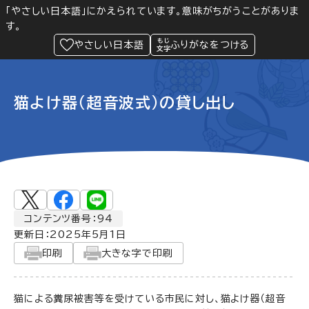
「やさしい日本語」にかえられています。意味がちがうことがありま
す。
防災
Language
閲覧支援
メニュー
緊急情報
やさしい日本語
ふりがなをつける
猫よけ器（超音波式）の貸し出し
コンテンツ番号：94
更新日：
2025年5月1日
印刷
大きな字で印刷
猫による糞尿被害等を受けている市民に対し、猫よけ器（超音