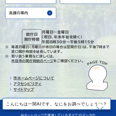
各課の案内
月曜日～金曜日
開庁日
（祝日、年末年始を除く）
開庁時間
午前8時30分～午後5時15分
毎週月曜日（月曜日が休日の場合は翌開庁日）は、午後7時まで
窓口開庁時間を延長しています。
取り扱う業務など詳しくは、
市役所の開庁時間のページ
をご確認ください。
市ホームページについて
アクセシビリティ
サイトマップ
© Ichinoseki-city. All rights reserved.
当ホームページで使用しているすべてのデータの