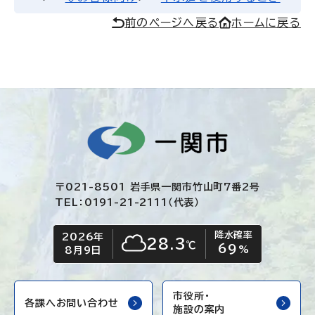
前のページへ戻る
ホームに戻る
〒021-8501 岩手県一関市竹山町7番2号
TEL：0191-21-2111（代表）
降水確率
2026年
今日の日付
今日の天気
28.3
℃
69
くもり
%
8月9日
市役所・
各課へお問い合わせ
施設の案内