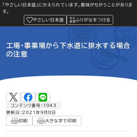
「やさしい日本語」にかえられています。意味がちがうことがありま
す。
防災
Language
閲覧支援
メニュー
緊急情報
やさしい日本語
ふりがなをつける
工場・事業場から下水道に排水する場合
の注意
コンテンツ番号：1943
更新日：
2021年9月8日
印刷
大きな字で印刷