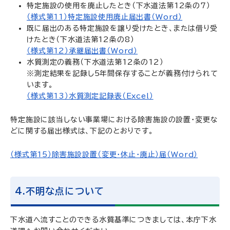
特定施設の使用を廃止したとき（下水道法第12条の7）
（様式第11）特定施設使用廃止届出書（Word）
既に届出のある特定施設を譲り受けたとき、または借り受
けたとき（下水道法第12条の8）
（様式第12）承継届出書（Word）
水質測定の義務（下水道法第12条の12）
※測定結果を記録し5年間保存することが義務付けられて
います。
（様式第13）水質測定記録表（Excel）
特定施設に該当しない事業場における除害施設の設置・変更な
どに関する届出様式は、下記のとおりです。
（様式第15）除害施設設置（変更・休止・廃止）届（Word）
4.不明な点について
下水道へ流すことのできる水質基準につきましては、本庁下水