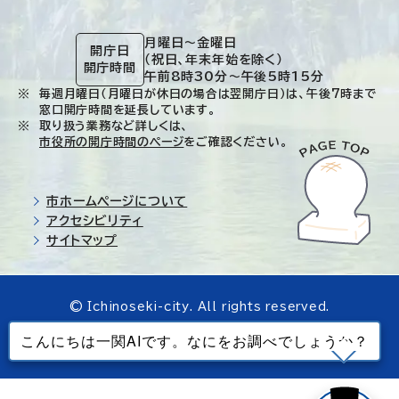
月曜日～金曜日
開庁日
（祝日、年末年始を除く）
開庁時間
午前8時30分～午後5時15分
毎週月曜日（月曜日が休日の場合は翌開庁日）は、午後7時まで
窓口開庁時間を延長しています。
取り扱う業務など詳しくは、
市役所の開庁時間のページ
をご確認ください。
市ホームページについて
アクセシビリティ
サイトマップ
© Ichinoseki-city. All rights reserved.
当ホームページで使用しているすべてのデータの
無断転載を禁じます。