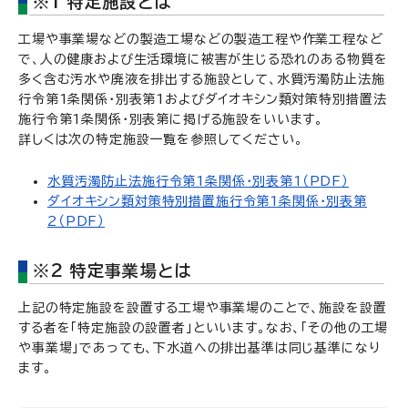
※1 特定施設とは
工場や事業場などの製造工場などの製造工程や作業工程など
で、人の健康および生活環境に被害が生じる恐れのある物質を
多く含む汚水や廃液を排出する施設として、水質汚濁防止法施
行令第1条関係・別表第1およびダイオキシン類対策特別措置法
施行令第1条関係・別表第に掲げる施設をいいます。
詳しくは次の特定施設一覧を参照してください。
水質汚濁防止法施行令第1条関係・別表第1（PDF）
ダイオキシン類対策特別措置施行令第1条関係・別表第
2（PDF）
※2 特定事業場とは
上記の特定施設を設置する工場や事業場のことで、施設を設置
する者を「特定施設の設置者」といいます。なお、「その他の工場
や事業場」であっても、下水道への排出基準は同じ基準になり
ます。