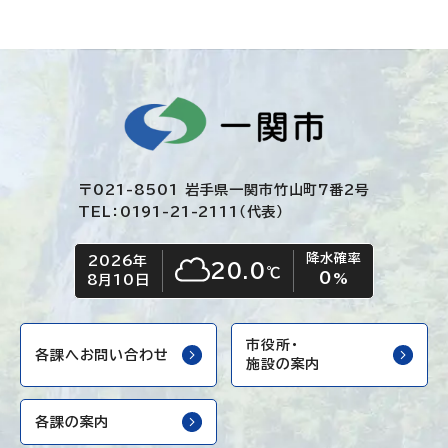
〒021-8501 岩手県一関市竹山町7番2号
TEL：0191-21-2111（代表）
降水確率
2026年
今日の日付
今日の天気
20.0
℃
0
くもり
%
8月10日
市役所・
各課へお問い合わせ
施設の案内
各課の案内