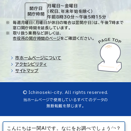
月曜日～金曜日
開庁日
（祝日、年末年始を除く）
開庁時間
午前8時30分～午後5時15分
毎週月曜日（月曜日が休日の場合は翌開庁日）は、午後7時まで
窓口開庁時間を延長しています。
取り扱う業務など詳しくは、
市役所の開庁時間のページ
をご確認ください。
市ホームページについて
アクセシビリティ
サイトマップ
© Ichinoseki-city. All rights reserved.
当ホームページで使用しているすべてのデータの
無断転載を禁じます。