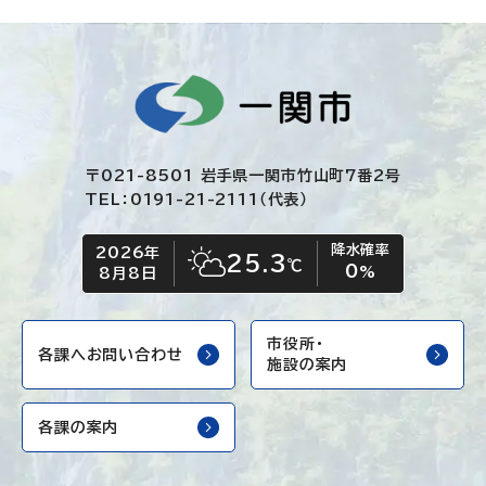
〒021-8501 岩手県一関市竹山町7番2号
TEL：0191-21-2111（代表）
降水確率
2026年
今日の日付
今日の天気
25.3
℃
0
晴れ時々くもり
%
8月8日
市役所・
各課へお問い合わせ
施設の案内
各課の案内