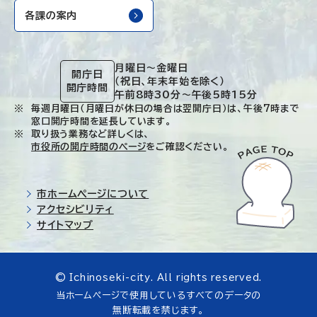
各課の案内
月曜日～金曜日
開庁日
（祝日、年末年始を除く）
開庁時間
午前8時30分～午後5時15分
毎週月曜日（月曜日が休日の場合は翌開庁日）は、午後7時まで
窓口開庁時間を延長しています。
取り扱う業務など詳しくは、
市役所の開庁時間のページ
をご確認ください。
市ホームページについて
アクセシビリティ
サイトマップ
© Ichinoseki-city. All rights reserved.
当ホームページで使用しているすべてのデータの
無断転載を禁じます。