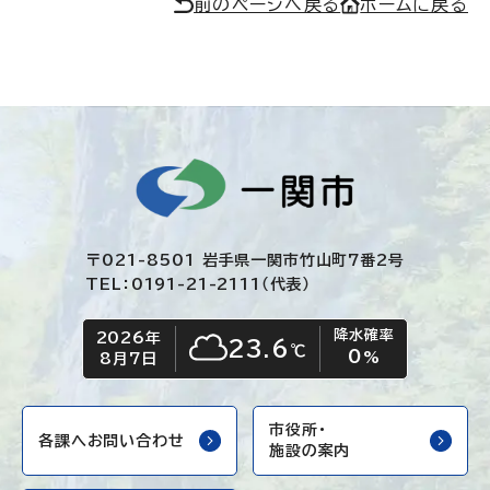
前のページへ戻る
ホームに戻る
〒021-8501 岩手県一関市竹山町7番2号
TEL：0191-21-2111（代表）
降水確率
2026年
今日の日付
今日の天気
23.6
℃
0
くもり
%
8月7日
市役所・
各課へお問い合わせ
施設の案内