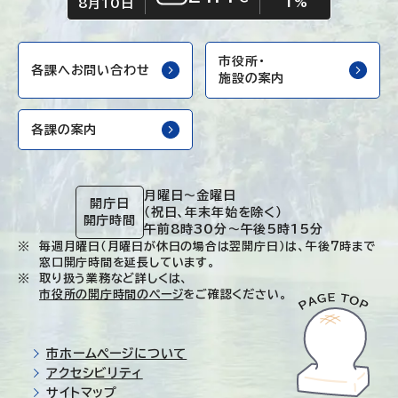
1
くもり
%
8月10日
市役所・
各課へお問い合わせ
施設の案内
各課の案内
月曜日～金曜日
開庁日
（祝日、年末年始を除く）
開庁時間
午前8時30分～午後5時15分
毎週月曜日（月曜日が休日の場合は翌開庁日）は、午後7時まで
窓口開庁時間を延長しています。
取り扱う業務など詳しくは、
市役所の開庁時間のページ
をご確認ください。
市ホームページについて
アクセシビリティ
サイトマップ