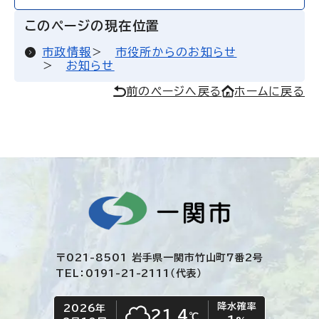
このページの現在位置
市政情報
市役所からのお知らせ
お知らせ
前のページへ戻る
ホームに戻る
〒021-8501 岩手県一関市竹山町7番2号
TEL：0191-21-2111（代表）
降水確率
2026年
今日の日付
今日の天気
21.4
℃