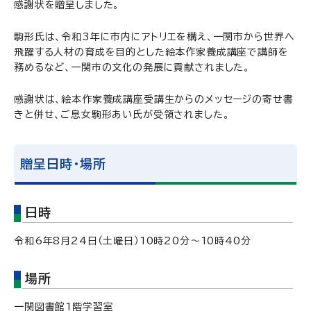
感謝状を贈呈しました。
駒形氏は、令和3年に市内にアトリエを構え、一関市から世界へ
飛躍する人材の育成を目的とした絵本作家養成講座で講師を
務めるなど、一関市の文化の発展に貢献されました。
感謝状は、絵本作家養成講座受講生からのメッセージの寄せ書
きと併せ、ご息女駒形あい氏が受領されました。
贈呈日時・場所
日時
令和6年8月24日（土曜日）10時20分～10時40分
場所
一関図書館1階学習室